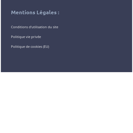
Mentions Légales :
Conditions d'utilisation du site
Politique vie privée
Politique de cookies (EU)
Contact :
MD-LEX
Avenue Louise, 143/4
1050 Brussels
info@md-lex.be